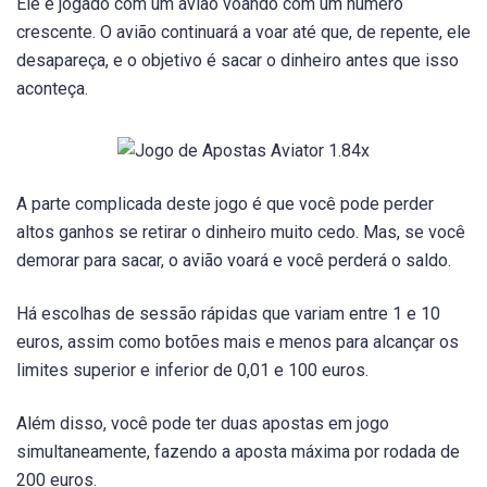
Ele é jogado com um avião voando com um número
crescente. O avião continuará a voar até que, de repente, ele
desapareça, e o objetivo é sacar o dinheiro antes que isso
aconteça.
A parte complicada deste jogo é que você pode perder
altos ganhos se retirar o dinheiro muito cedo. Mas, se você
demorar para sacar, o avião voará e você perderá o saldo.
Há escolhas de sessão rápidas que variam entre 1 e 10
euros, assim como botões mais e menos para alcançar os
limites superior e inferior de 0,01 e 100 euros.
Além disso, você pode ter duas apostas em jogo
simultaneamente, fazendo a aposta máxima por rodada de
200 euros.