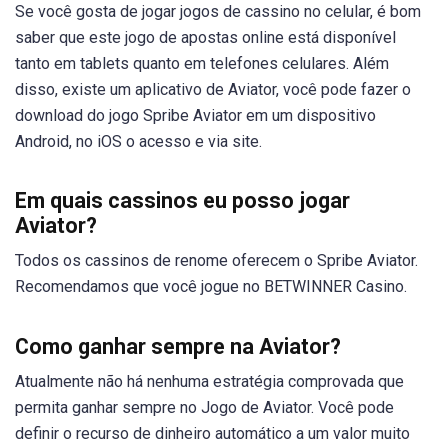
Se você gosta de jogar jogos de cassino no celular, é bom
saber que este jogo de apostas online está disponível
tanto em tablets quanto em telefones celulares. Além
disso, existe um aplicativo de Aviator, você pode fazer o
download do jogo Spribe Aviator em um dispositivo
Android, no iOS o acesso e via site.
Em quais cassinos eu posso jogar
Aviator?
Todos os cassinos de renome oferecem o Spribe Aviator.
Recomendamos que você jogue no BETWINNER Casino.
Como ganhar sempre na Aviator?
Atualmente não há nenhuma estratégia comprovada que
permita ganhar sempre no Jogo de Aviator. Você pode
definir o recurso de dinheiro automático a um valor muito