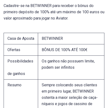
Cadastre-se na BETWINNER para receber o bônus do
primeiro depósito de 100% até um máximo de 100 euros ou
valor aproximado para jogar no Aviator.
Casa de Aposta
BETWINNER
Ofertas
BÔNUS DE 100% ATÉ 100€
Possibilidades
Os ganhos não possuem limite,
podem ser infinitos
de ganhos
Resumo
Sempre colocando seus clientes
em primeiro lugar, BETWINNER
ostenta a maior seleção de caça-
níqueis e jogos de cassino de