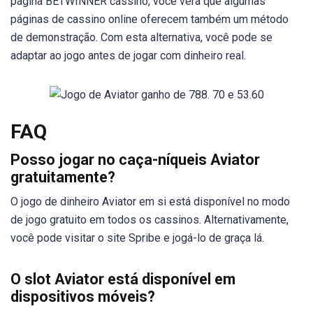
página BETWINNER cassino, você verá que algumas
páginas de cassino online oferecem também um método
de demonstração. Com esta alternativa, você pode se
adaptar ao jogo antes de jogar com dinheiro real.
FAQ
Posso jogar no caça-níqueis Aviator
gratuitamente?
O jogo de dinheiro Aviator em si está disponível no modo
de jogo gratuito em todos os cassinos. Alternativamente,
você pode visitar o site Spribe e jogá-lo de graça lá.
O slot Aviator está disponível em
dispositivos móveis?