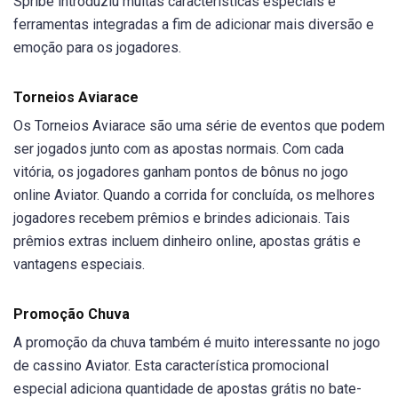
Spribe introduziu muitas características especiais e
ferramentas integradas a fim de adicionar mais diversão e
emoção para os jogadores.
Torneios Aviarace
Os Torneios Aviarace são uma série de eventos que podem
ser jogados junto com as apostas normais. Com cada
vitória, os jogadores ganham pontos de bônus no jogo
online Aviator. Quando a corrida for concluída, os melhores
jogadores recebem prêmios e brindes adicionais. Tais
prêmios extras incluem dinheiro online, apostas grátis e
vantagens especiais.
Promoção Chuva
A promoção da chuva também é muito interessante no jogo
de cassino Aviator. Esta característica promocional
especial adiciona quantidade de apostas grátis no bate-