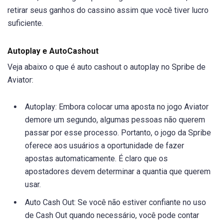
retirar seus ganhos do cassino assim que você tiver lucro
suficiente.
Autoplay e AutoCashout
Veja abaixo o que é auto cashout o autoplay no Spribe de
Aviator:
Autoplay: Embora colocar uma aposta no jogo Aviator
demore um segundo, algumas pessoas não querem
passar por esse processo. Portanto, o jogo da Spribe
oferece aos usuários a oportunidade de fazer
apostas automaticamente. É claro que os
apostadores devem determinar a quantia que querem
usar.
Auto Cash Out: Se você não estiver confiante no uso
de Cash Out quando necessário, você pode contar