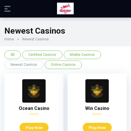
Newest Casinos
Home
»
Newest Casinos
All
Certified Casinos
Mobile Casinos
Newest Casinos
Online Casinos
Ocean Casino
Win Casino
Play Now
Play Now