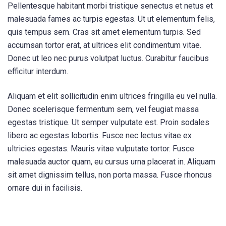
Pellentesque habitant morbi tristique senectus et netus et
malesuada fames ac turpis egestas. Ut ut elementum felis,
quis tempus sem. Cras sit amet elementum turpis. Sed
accumsan tortor erat, at ultrices elit condimentum vitae.
Donec ut leo nec purus volutpat luctus. Curabitur faucibus
efficitur interdum.
Aliquam et elit sollicitudin enim ultrices fringilla eu vel nulla.
Donec scelerisque fermentum sem, vel feugiat massa
egestas tristique. Ut semper vulputate est. Proin sodales
libero ac egestas lobortis. Fusce nec lectus vitae ex
ultricies egestas. Mauris vitae vulputate tortor. Fusce
malesuada auctor quam, eu cursus urna placerat in. Aliquam
sit amet dignissim tellus, non porta massa. Fusce rhoncus
ornare dui in facilisis.